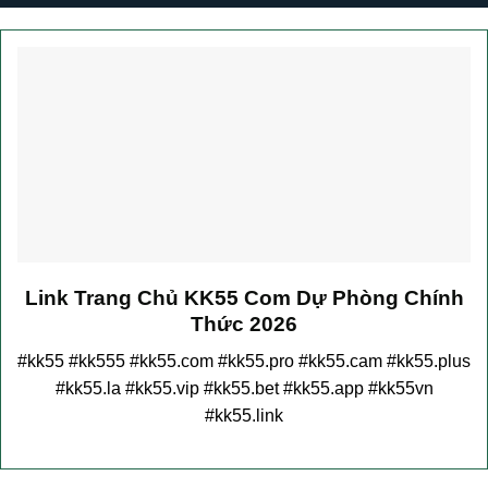
Link Trang Chủ KK55 Com Dự Phòng Chính
Thức 2026
#kk55 #kk555 #kk55.com #kk55.pro #kk55.cam #kk55.plus
#kk55.la #kk55.vip #kk55.bet #kk55.app #kk55vn
#kk55.link