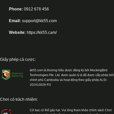
Phone:
0912 678 456
Email:
support@kk55.com
Website:
https://kk55.cam/
Giấy phép cá cược:
kk55.com là thương hiệu được đăng ký bởi MockingBird
Technologies Pte. Ltd. được quản lý & đã được cấp phép bởi
chính phủ Cambodia và hoạt động theo giấy phép ALSI-
202410026-FI1
Chơi có trách nhiệm:
Cờ bạc có thể gây hại. Vui lòng tham khảo chính sách Chơi