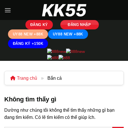
Bỏ
qua
nội
dung
ĐĂNG KÝ
ĐĂNG NHẬP
UY88 NEW +88K
UY88 NEW +88K
ĐĂNG KÝ +150K
»
Trang chủ
Bắn cá
Không tìm thấy gì
Dường như chúng tôi không thể tìm thấy những gì bạn
đang tìm kiếm. Có lẽ tìm kiếm có thể giúp ích.